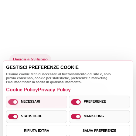
Design e Sviluppo
GESTISCI PREFERENZE COOKIE
Un'immagine
Usiamo cookie tecnici necessari al funzionamento del sito e, solo
previo consenso, cookie per statistiche, preferenze e marketing.
Puoi modificare la scelta in qualsiasi momento.
riconoscibile da
Cookie Policy
Privacy Policy
ogni punto di vista
NECESSARI
PREFERENZE
STATISTICHE
MARKETING
Progettiamo siti web, e-commerce e interfacce
pensate per presentare il brand e generare
RIFIUTA EXTRA
SALVA PREFERENZE
risultati concreti.