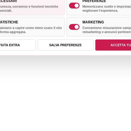
igitale
ECESSARI
PREFERENZE
curezza, consenso e funzioni tecniche
Memorizzano scelte e impostaz
senziali.
migliorare l'esperienza.
ATISTICHE
MARKETING
 aiutano a capire come viene usato il sito
Consentono misurazione camp
 forma aggregata.
remarketing e annunci pertinent
 marketing lavorano nello
FIUTA EXTRA
SALVA PREFERENZE
ACCETTA TU
aziende ambiziose.
 e interfacce pensate per
ltati concreti.