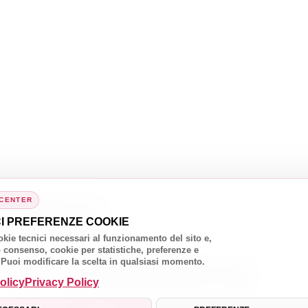
agine
iamo
 CENTER
ibile da
CI PREFERENZE COOKIE
kie tecnici necessari al funzionamento del sito e,
il vostro
 consenso, cookie per statistiche, preferenze e
 Puoi modificare la scelta in qualsiasi momento.
nto di
olicy
Privacy Policy