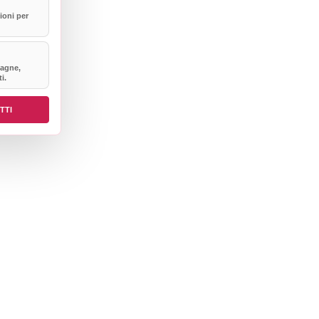
ioni per
agne,
i.
TTI