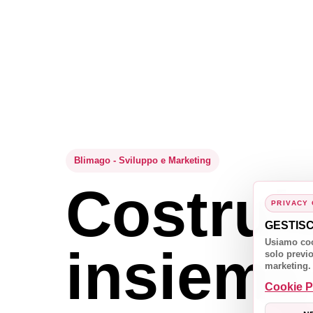
Design e Sviluppo
Un'imm
Blimago - Sviluppo e Marketing
Costru
PRIVACY
riconosc
GESTIS
Usiamo coo
insieme 
solo previo
marketing.
ogni pu
Cookie P