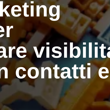
keting
er
re visibilit
in contatti e