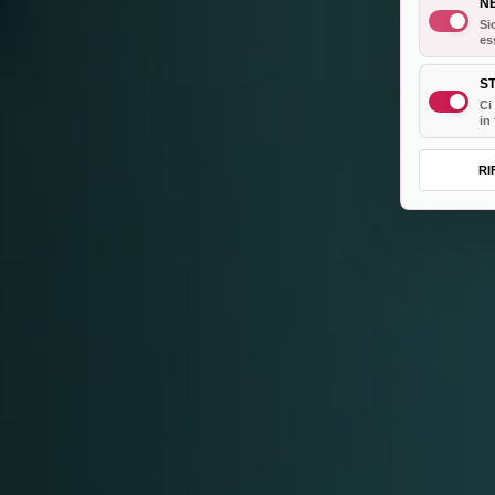
N
Si
es
ST
Ci
in
RI