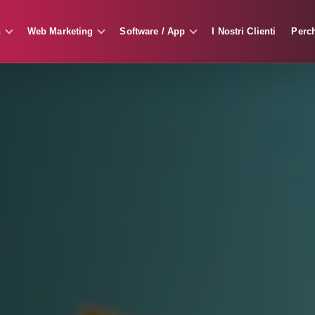
n
Web Marketing
Software / App
I Nostri Clienti
Perc