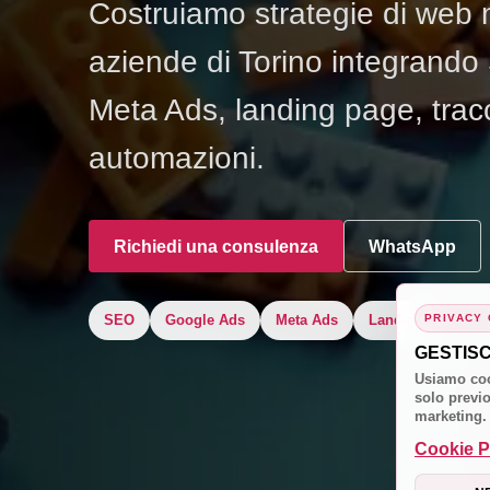
Costruiamo strategie di web 
aziende di Torino integrand
Meta Ads, landing page, trac
automazioni.
Richiedi una consulenza
WhatsApp
PRIVACY
SEO
Google Ads
Meta Ads
Landing
GESTIS
Usiamo coo
solo previo
marketing.
Cookie P