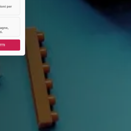
ioni per
agne,
i.
TTI