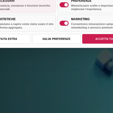
ECESSARI
PREFERENZE
curezza, consenso e funzioni tecniche
Memorizzano scelte e impostaz
senziali.
migliorare l'esperienza.
ATISTICHE
MARKETING
 aiutano a capire come viene usato il sito
Consentono misurazione camp
 forma aggregata.
remarketing e annunci pertinent
FIUTA EXTRA
SALVA PREFERENZE
ACCETTA TU