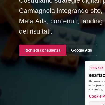
Costruiamo strategie digitali 
Carmagnola integrando sito,
Meta Ads, contenuti, landing
dei risultati.
Richiedi consulenza
Google Ads
PRIVACY
GESTIS
Usiamo coo
solo previo
marketing.
Cookie P