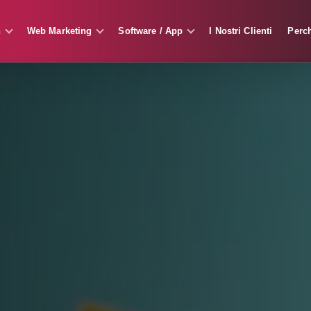
n
Web Marketing
Software / App
I Nostri Clienti
Perc