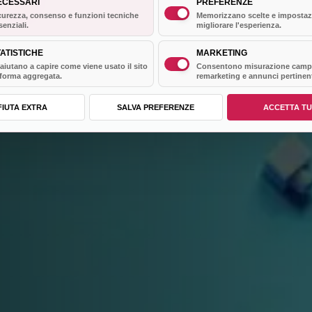
ECESSARI
PREFERENZE
curezza, consenso e funzioni tecniche
Memorizzano scelte e impostaz
senziali.
migliorare l'esperienza.
ATISTICHE
MARKETING
 aiutano a capire come viene usato il sito
Consentono misurazione camp
 forma aggregata.
remarketing e annunci pertinent
FIUTA EXTRA
SALVA PREFERENZE
ACCETTA TU