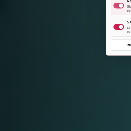
N
Si
es
ST
Ci
in
RI