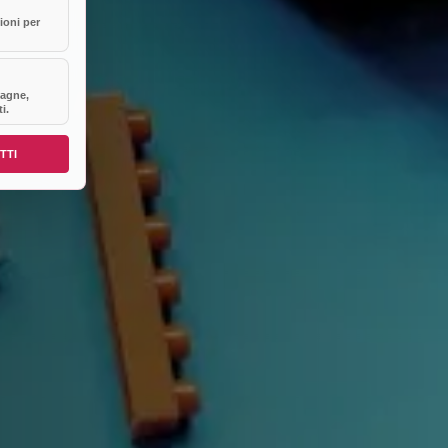
ioni per
agne,
i.
TTI