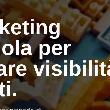
keting
ola per
re visibilit
i.